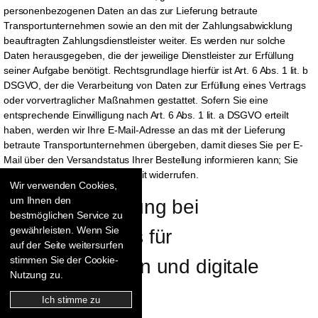
personenbezogenen Daten an das zur Lieferung betraute
Transportunternehmen sowie an den mit der Zahlungsabwicklung
beauftragten Zahlungsdienstleister weiter. Es werden nur solche
Daten herausgegeben, die der jeweilige Dienstleister zur Erfüllung
seiner Aufgabe benötigt. Rechtsgrundlage hierfür ist Art. 6 Abs. 1 lit. b
DSGVO, der die Verarbeitung von Daten zur Erfüllung eines Vertrags
oder vorvertraglicher Maßnahmen gestattet. Sofern Sie eine
entsprechende Einwilligung nach Art. 6 Abs. 1 lit. a DSGVO erteilt
haben, werden wir Ihre E-Mail-Adresse an das mit der Lieferung
betraute Transportunternehmen übergeben, damit dieses Sie per E-
Mail über den Versandstatus Ihrer Bestellung informieren kann; Sie
können die Einwilligung jederzeit widerrufen.
Wir verwenden Cookies,
um Ihnen den
Daten­übermittlung bei 
bestmöglichen Service zu
gewährleisten. Wenn Sie
Vertragsschluss für 
auf der Seite weitersurfen
stimmen Sie der Cookie-
Dienstleistungen und digitale 
Nutzung zu.
Inhalte
Ich stimme zu