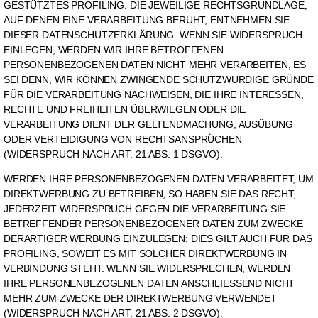
GESTÜTZTES PROFILING. DIE JEWEILIGE RECHTSGRUNDLAGE,
AUF DENEN EINE VERARBEITUNG BERUHT, ENTNEHMEN SIE
DIESER DATENSCHUTZERKLÄRUNG. WENN SIE WIDERSPRUCH
EINLEGEN, WERDEN WIR IHRE BETROFFENEN
PERSONENBEZOGENEN DATEN NICHT MEHR VERARBEITEN, ES
SEI DENN, WIR KÖNNEN ZWINGENDE SCHUTZWÜRDIGE GRÜNDE
FÜR DIE VERARBEITUNG NACHWEISEN, DIE IHRE INTERESSEN,
RECHTE UND FREIHEITEN ÜBERWIEGEN ODER DIE
VERARBEITUNG DIENT DER GELTENDMACHUNG, AUSÜBUNG
ODER VERTEIDIGUNG VON RECHTSANSPRÜCHEN
(WIDERSPRUCH NACH ART. 21 ABS. 1 DSGVO).
WERDEN IHRE PERSONENBEZOGENEN DATEN VERARBEITET, UM
DIREKTWERBUNG ZU BETREIBEN, SO HABEN SIE DAS RECHT,
JEDERZEIT WIDERSPRUCH GEGEN DIE VERARBEITUNG SIE
BETREFFENDER PERSONENBEZOGENER DATEN ZUM ZWECKE
DERARTIGER WERBUNG EINZULEGEN; DIES GILT AUCH FÜR DAS
PROFILING, SOWEIT ES MIT SOLCHER DIREKTWERBUNG IN
VERBINDUNG STEHT. WENN SIE WIDERSPRECHEN, WERDEN
IHRE PERSONENBEZOGENEN DATEN ANSCHLIESSEND NICHT
MEHR ZUM ZWECKE DER DIREKTWERBUNG VERWENDET
(WIDERSPRUCH NACH ART. 21 ABS. 2 DSGVO).