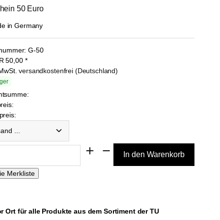
hein 50 Euro
lnummer:
G-50
R
50,00
*
. MwSt.
versandkostenfrei (Deutschland)
ger
mtsumme:
reis:
reis:
d ...
 Ort für alle Produkte aus dem Sortiment der TU