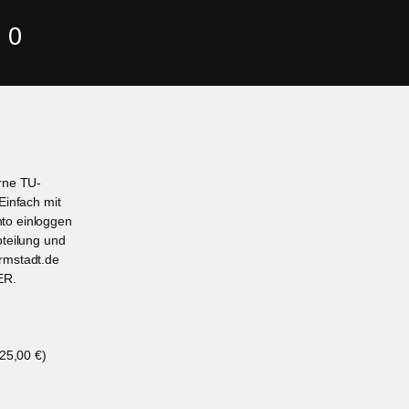
 0
erne TU-
Einfach mit
to einloggen
bteilung und
rmstadt.de
ER.
 25,00 €)