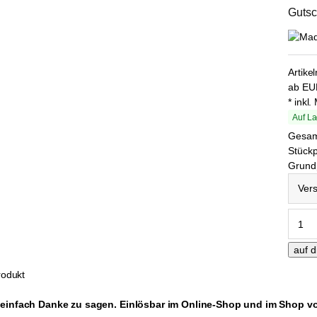
Gutsc
Artike
ab
EU
* inkl
Auf La
Gesa
Stückp
Grundp
Versan
odukt
 einfach Danke zu sagen.
Einlösbar im Online-Shop und im Shop vor