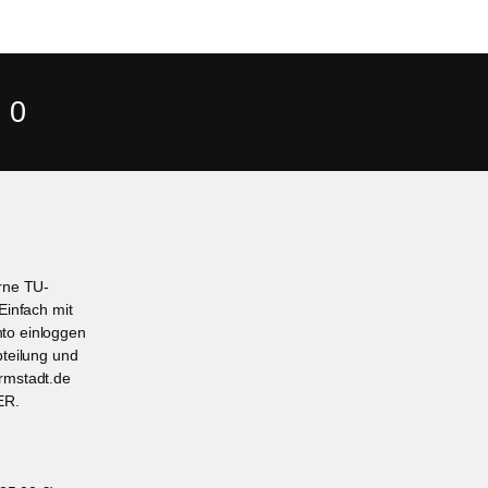
 0
erne TU-
Einfach mit
to einloggen
bteilung und
rmstadt.de
ER.